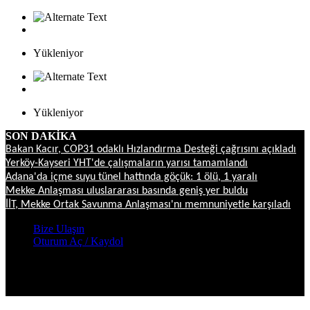
Yükleniyor
Yükleniyor
SON DAKİKA
Bakan Kacır, COP31 odaklı Hızlandırma Desteği çağrısını açıkladı
Yerköy-Kayseri YHT'de çalışmaların yarısı tamamlandı
Adana'da içme suyu tünel hattında göçük: 1 ölü, 1 yaralı
Mekke Anlaşması uluslararası basında geniş yer buldu
İİT, Mekke Ortak Savunma Anlaşması'nı memnuniyetle karşıladı
Bize Ulaşın
Oturum Aç / Kaydol