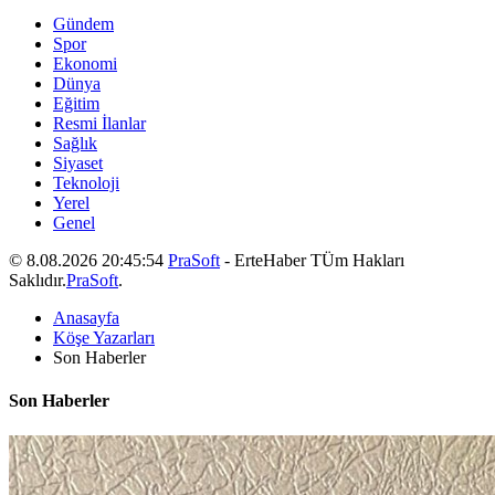
Gündem
Spor
Ekonomi
Dünya
Eğitim
Resmi İlanlar
Sağlık
Siyaset
Teknoloji
Yerel
Genel
© 8.08.2026 20:45:54
PraSoft
- ErteHaber TÜm Hakları
Saklıdır.
PraSoft
.
Anasayfa
Köşe Yazarları
Son Haberler
Son Haberler