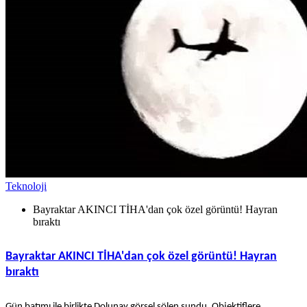
Teknoloji
Bayraktar AKINCI TİHA'dan çok özel görüntü! Hayran
bıraktı
Bayraktar AKINCI TİHA'dan çok özel görüntü! Hayran
bıraktı
Gün batımı ile birlikte Dolunay görsel şölen sundu. Objektiflere