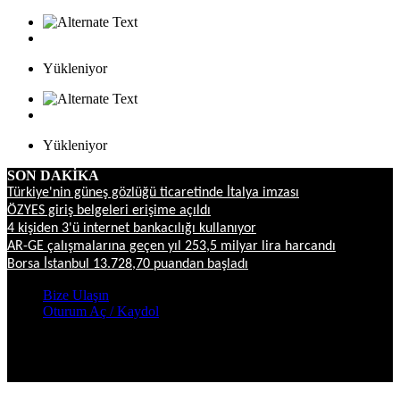
Yükleniyor
Yükleniyor
SON DAKİKA
Türkiye'nin güneş gözlüğü ticaretinde İtalya imzası
ÖZYES giriş belgeleri erişime açıldı
4 kişiden 3'ü internet bankacılığı kullanıyor
AR-GE çalışmalarına geçen yıl 253,5 milyar lira harcandı
Borsa İstanbul 13.728,70 puandan başladı
Bize Ulaşın
Oturum Aç / Kaydol