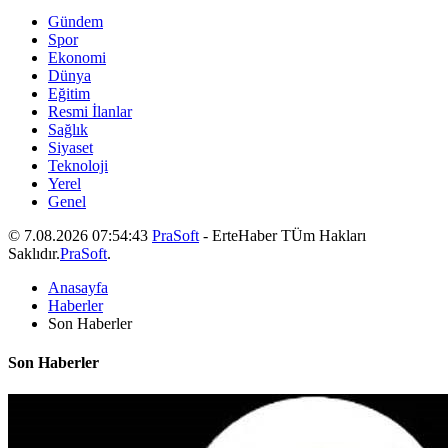
Gündem
Spor
Ekonomi
Dünya
Eğitim
Resmi İlanlar
Sağlık
Siyaset
Teknoloji
Yerel
Genel
© 7.08.2026 07:54:43
PraSoft
- ErteHaber TÜm Hakları
Saklıdır.
PraSoft
.
Anasayfa
Haberler
Son Haberler
Son Haberler