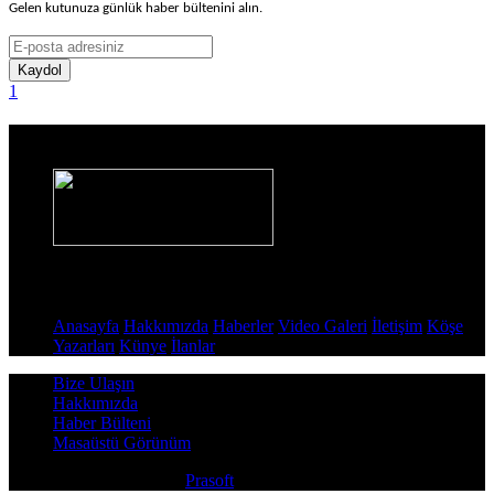
Gelen kutunuza günlük haber bültenini alın.
Kaydol
1
Haber Sitesi
Sayfalar
Anasayfa
Hakkımızda
Haberler
Video Galeri
İletişim
Köşe
Yazarları
Künye
İlanlar
Bize Ulaşın
Hakkımızda
Haber Bülteni
Masaüstü Görünüm
Copyright © 2026
Prasoft