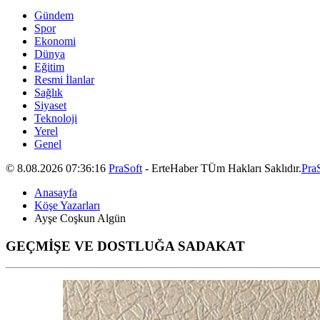
Gündem
Spor
Ekonomi
Dünya
Eğitim
Resmi İlanlar
Sağlık
Siyaset
Teknoloji
Yerel
Genel
© 8.08.2026 07:36:16
PraSoft
- ErteHaber TÜm Hakları Saklıdır.
Pra
Anasayfa
Köşe Yazarları
Ayşe Coşkun Algün
GEÇMİŞE VE DOSTLUĞA SADAKAT