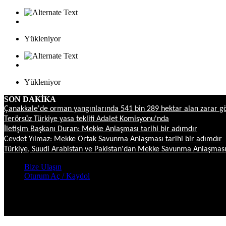
Yükleniyor
Yükleniyor
SON DAKİKA
Çanakkale'de orman yangınlarında 541 bin 289 hektar alan zarar g
Terörsüz Türkiye yasa teklifi Adalet Komisyonu'nda
İletişim Başkanı Duran: Mekke Anlaşması tarihi bir adımdır
Cevdet Yılmaz: Mekke Ortak Savunma Anlaşması tarihi bir adımdır
Türkiye, Suudi Arabistan ve Pakistan'dan Mekke Savunma Anlaşmas
Bize Ulaşın
Oturum Aç / Kaydol