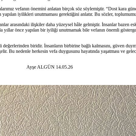
rımız vefanın önemini anlatan birçok söz söylemiştir. “Dost kara günde
n yapılan iyilikleri unutmaması gerektiğini anlatır. Bu sözler, toplumum
asındaki ilişkiler daha yüzeysel hâle gelmiştir. İnsanlar bazen eski 
da yıllar önce yapılan bir iyiliği unutmamak bile vefanın önemli göste
erlerinden biridir. İnsanların birbirine bağlı kalmasını, güven duymas
gelir. Bu nedenle herkesin vefa duygusunu hayatında yaşatması ve gelece
4.05.26