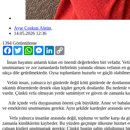
Ayşe Coşkun Algün,
14.05.2026 12:36
1394
Görüntüleme
Facebook
Twitter
WhatsApp
Messenger
LinkedIn
Copy
Link
İnsan hayatını anlamlı kılan en önemli değerlerden biri vefadır. Vefa; 
unutmaması ve zor zamanlarda birbirinin yanında olması vefanın en g
sıkça dile getirilmektedir. Oysa toplumların huzurlu ve güçlü olabilmesi
Vefalı insan, yalnızca iyi günlerde değil kötü günlerde de dostlarının
sıkıntılı dönemlerde destek olan kişiler gerçek dostlardır. Bu nedenle
vardır. Çünkü vefa olmayan yerde samimiyet ve güven de zamanla ka
Aile içinde vefa duygusunun önemi çok büyüktür. Anne ve babalar ço
ve emeklerini unutmaması gerekir. Aynı şekilde kardeşler arasında se
Vefa yalnızca insanlar arasında değil, topluma ve tarihe karşı da göst
zamanla kimliklerini kaybeder. Bu yüzden geçmişte ülkesine hizmet etm
çalışan kişileri unutmamak gerekir. Çünkü bugün sahip olduğumuz bir