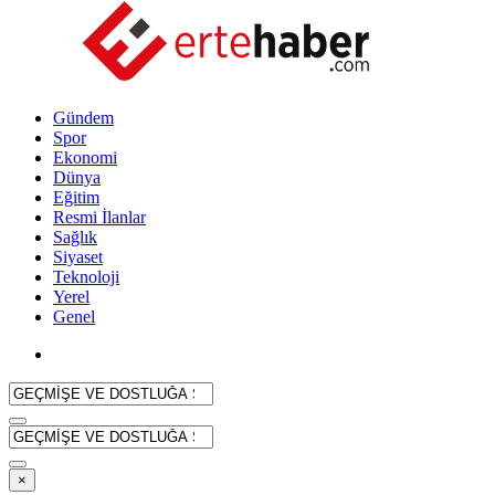
Gündem
Spor
Ekonomi
Dünya
Eğitim
Resmi İlanlar
Sağlık
Siyaset
Teknoloji
Yerel
Genel
×