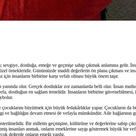
sevgiye, dostluğa, emeğe ve geçmişe sahip çıkmak anlamına gelir. İnsanla
üzel örnekleridir. Günümüzde maddi değerlerin ön plana çıkması ve ins
 için insanların birbirine karşı vefalı olması büyük önem taşır.
 yanında olur. Gerçek dostluklar zor zamanlarda belli olur. İnsan mutlu
 vefa, dostluğun en sağlam temelidir. İnsanların birbirine güvenebilmesi,
ybolur.
cuklarını büyütmek için büyük fedakârlıklar yapar. Çocukların da büyü
vgi ve bağlılığın devam etmesi de vefayla mümkündür. Aile bağlarının g
erilmelidir. Bir milletin geçmişine, kültürüne ve değerlerine sahip çık
iş insanları anmak, onların emeklerine saygı göstermek büyük bir vefa ö
çok değerde onların emeği vardır.