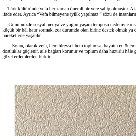
Türk kültüründe vefa her zaman önemli bir yere sahip olmuştur. Atala
ifade eder. Ayrıca “Vefa bilmeyene iyilik yapılmaz.” sözü de insanları
Günümüzde sosyal medya ve yoğun yaşam temposu nedeniyle insanlar ar
küçük bir hâl hatır sormak, zor durumda olan birine destek olmak ya 
hareketlerle yaşatılır.
Sonuç olarak vefa, hem bireysel hem toplumsal hayatın en önemli değ
dostluklar güçlenir, aile bağları korunur ve toplum daha huzurlu hâle 
güzel erdemlerden biridir.
Ayşe ALGÜN 1