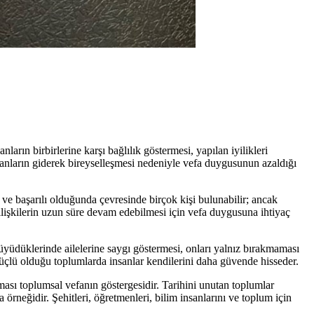
rın birbirlerine karşı bağlılık göstermesi, yapılan iyilikleri
anların giderek bireyselleşmesi nedeniyle vefa duygusunun azaldığı
 ve başarılı olduğunda çevresinde birçok kişi bulunabilir; ancak
 ilişkilerin uzun süre devam edebilmesi için vefa duygusuna ihtiyaç
düklerinde ailelerine saygı göstermesi, onları yalnız bırakmaması
üçlü olduğu toplumlarda insanlar kendilerini daha güvende hisseder.
ması toplumsal vefanın göstergesidir. Tarihini unutan toplumlar
rneğidir. Şehitleri, öğretmenleri, bilim insanlarını ve toplum için