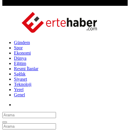
Gündem
Spor
Ekonomi
Dünya
Eğitim
Resmi İlanlar
Sağlık
Siyaset
Teknoloji
Yerel
Genel