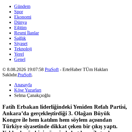
Gündem
Spor
Ekonomi
Dünya
Eğitim
Resmi İlanlar
Sağlık
Siyaset
Teknoloji
Yerel
Genel
© 8.08.2026 19:07:58
PraSoft
- ErteHaber TÜm Hakları
Saklıdır.
PraSoft
.
Anasayfa
Köşe Yazarları
Selma Çanakçıoğlu
Fatih Erbakan liderliğindeki Yeniden Refah Partisi,
Ankara’da gerçekleştirdiği 3. Olağan Büyük
Kongre ile hem katılım hem söylem açısından
Türkiye siyasetinde dikkat çeken bir çıkış yaptı.