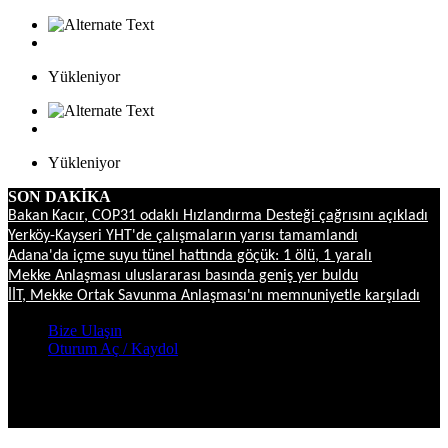
Yükleniyor
Yükleniyor
SON DAKİKA
Bakan Kacır, COP31 odaklı Hızlandırma Desteği çağrısını açıkladı
Yerköy-Kayseri YHT'de çalışmaların yarısı tamamlandı
Adana'da içme suyu tünel hattında göçük: 1 ölü, 1 yaralı
Mekke Anlaşması uluslararası basında geniş yer buldu
İİT, Mekke Ortak Savunma Anlaşması'nı memnuniyetle karşıladı
Bize Ulaşın
Oturum Aç / Kaydol