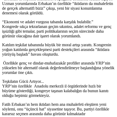
Uzman yorumlarında Erbakan’ın özellikle “iktidarın da muhalefetin
de gerçek alternatifi biziz” çıkışı, yeni bir siyasi konumlanma
denemesi olarak görüldü.
“Ekonomi ve adalet vurgusu tabanda karşılık bulabilir.”
Kongrede sıkça tekrarlanan geçim sıkıntısı, adalet reformu ve genç
işsizliği gibi temalar, parti politikalarının seçim sürecinde daha
görünür olacağına dair işaret olarak yorumlandı.
Katılım teşkilat tabanında büyük bir moral artışı yarattı. Kongrenin
yoğun katılımla gerçekleşmesi parti destekçileri arasında “iktidara
yürüyüş başladı” havası oluşturdu.
Özellikle genç ve dindar-muhafazakâr profiller arasında YRP’nin
yükselen bir alternatif olarak değerlendirilmeye başlandığına yönelik
yorumlar öne çıktı.
Teşkilatın Gücü Artıyor...
YRP’nin özellikle Anadolu merkezli il örgütlerinde hızlı bir
büyüme gösterdiği, kongreye taşınan kalabalığın da bunun kanıtı
olduğu hepimiz görmekteyiz.
Fatih Erbakan’ın hem iktidarı hem ana muhalefeti eleştiren yeni
söylemi, onu “üçüncü hat” siyasetine taşıyor. Bu, partiyi özellikle
kararsız seçmen arasında daha görünür kılmaktadır