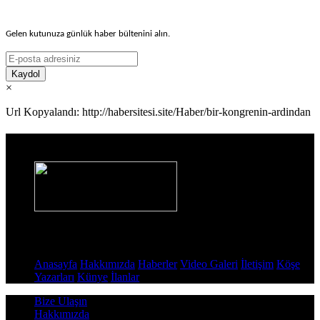
Gelen kutunuza günlük haber bültenini alın.
Kaydol
×
Url Kopyalandı: http://habersitesi.site/Haber/bir-kongrenin-ardindan
Haber Sitesi
Sayfalar
Anasayfa
Hakkımızda
Haberler
Video Galeri
İletişim
Köşe
Yazarları
Künye
İlanlar
Bize Ulaşın
Hakkımızda