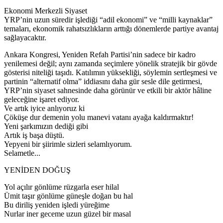
Ekonomi Merkezli Siyaset
YRP’nin uzun süredir işlediği “adil ekonomi” ve “milli kaynaklar”
temaları, ekonomik rahatsızlıkların arttığı dönemlerde partiye avantaj
sağlayacaktır.
Ankara Kongresi, Yeniden Refah Partisi’nin sadece bir kadro
yenilemesi değil; aynı zamanda seçimlere yönelik stratejik bir gövde
gösterisi niteliği taşıdı. Katılımın yüksekliği, söylemin sertleşmesi ve
partinin “alternatif olma” iddiasını daha gür sesle dile getirmesi,
YRP’nin siyaset sahnesinde daha görünür ve etkili bir aktör hâline
geleceğine işaret ediyor.
Ve artık iyice anlıyoruz ki
Çöküşe dur demenin yolu manevi vatanı ayağa kaldırmaktır!
Yeni şarkımızın dediği gibi
Artık iş başa düştü.
Yepyeni bir şiirimle sizleri selamlıyorum.
Selametle...
YENİDEN DOĞUŞ
Yol açılır gönlüme rüzgarla eser hilal
Ümit taşır gönlüme güneşle doğan bu hal
Bu diriliş yeniden işledi yüreğime
Nurlar iner geceme uzun güzel bir masal