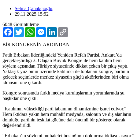
Selma Çanakçıoğlu,
29.11.2025 15:52
6048
Görüntüleme
Facebook
Twitter
WhatsApp
Messenger
LinkedIn
Copy
Link
BİR KONGRENİN ARDINDAN
Fatih Erbakan liderliğindeki Yeniden Refah Partisi, Ankara’da
gerçekleştirdiği 3. Olağan Büyük Kongre ile hem katılım hem
söylem açısından Türkiye siyasetinde dikkat çeken bir çıkış yaptı.
Yaklaşık yüz binin üzerinde katılımcı ile toplanan kongre, partinin
gelecek seçimlerde merkez siyasetin güçlü aktörlerinden biri olma
iddiasını öne çıkardı.
Kongre sonrasında farklı medya kuruluşlarının yorumlarında şu
başlıklar öne çıktı:
“Katılımın yüksekliği parti tabanının dinamizmine işaret ediyor.”
Hem iktidara yakın hem muhalif medyada, salonun ve dış alanların
doluluğu partinin teşkilat gücüne dair önemli bir gösterge olarak
değerlendirildi.
“Erbakan’ın söylemi muhalefet boşluğunu doldurma iddiası taşıyor.”