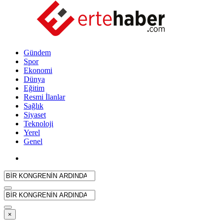
Gündem
Spor
Ekonomi
Dünya
Eğitim
Resmi İlanlar
Sağlık
Siyaset
Teknoloji
Yerel
Genel
×