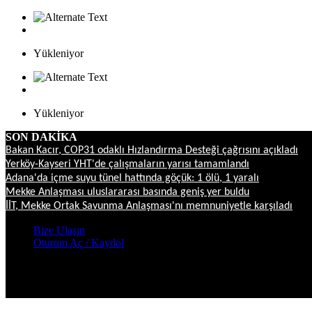
Yükleniyor
Yükleniyor
SON DAKİKA
Bakan Kacır, COP31 odaklı Hızlandırma Desteği çağrısını açıkladı
Yerköy-Kayseri YHT'de çalışmaların yarısı tamamlandı
Adana'da içme suyu tünel hattında göçük: 1 ölü, 1 yaralı
Mekke Anlaşması uluslararası basında geniş yer buldu
İİT, Mekke Ortak Savunma Anlaşması'nı memnuniyetle karşıladı
Bize Ulaşın
Oturum Aç / Kaydol