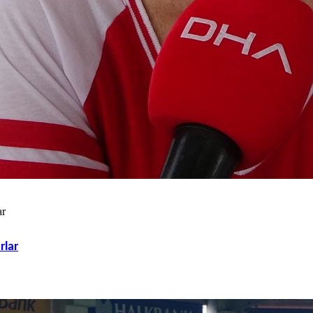
ar
rlar