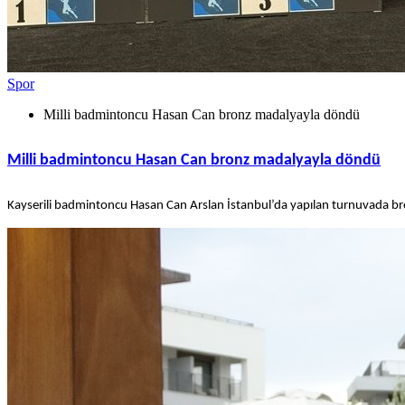
Spor
Milli badmintoncu Hasan Can bronz madalyayla döndü
Milli badmintoncu Hasan Can bronz madalyayla döndü
Kayserili badmintoncu Hasan Can Arslan İstanbul’da yapılan turnuvada br