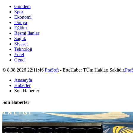
Gündem
Spor
Ekonomi
Dünya
Eğitim
Resmi İlanlar
Sağlık
Siyaset
Teknoloji
Yerel
Genel
© 8.08.2026 22:11:46
PraSoft
- ErteHaber TÜm Hakları Saklıdır.
PraS
Anasayfa
Haberler
Son Haberler
Son Haberler