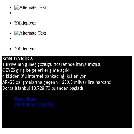
Yükleniyor
Yükleniyor
SON DAKİKA
Türkiye'nin güneş gözlüğü ticaretinde İtalya imzası
ÖZYES giriş belgeleri erişime açıldı
4 kişiden 3'ü internet bankacılığı kullanıyor
AR-GE çalışmalarına geçen yıl 253,5 milyar lira harcandı
Borsa İstanbul 13.728,70 puandan başladı
Bize Ulaşın
Oturum Aç / Kaydol