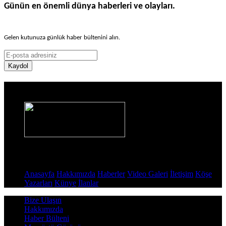
Günün en önemli dünya haberleri ve olayları.
Gelen kutunuza günlük haber bültenini alın.
Kaydol
Haber Sitesi
Sayfalar
Anasayfa
Hakkımızda
Haberler
Video Galeri
İletişim
Köşe
Yazarları
Künye
İlanlar
Bize Ulaşın
Hakkımızda
Haber Bülteni