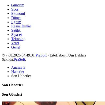
Gündem
Spor
Ekonomi
Dünya
Eğitim
Resmi İlanlar
Sağlık
Siyaset
Teknoloji
Yerel
Genel
© 7.08.2026 04:49:31
PraSoft
- ErteHaber TÜm Hakları
Saklıdır.
PraSoft
.
Anasayfa
Haberler
Son Haberler
Son Haberler
Son Gönderi