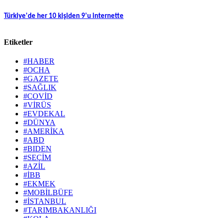
Türkiye'de her 10 kişiden 9'u internette
Etiketler
#HABER
#OCHA
#GAZETE
#SAĞLIK
#COVİD
#VİRÜS
#EVDEKAL
#DÜNYA
#AMERİKA
#ABD
#BIDEN
#SEÇİM
#AZİL
#İBB
#EKMEK
#MOBİLBÜFE
#İSTANBUL
#TARIMBAKANLIĞI