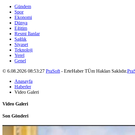
Gündem
Spor
Ekonomi
Dünya
Eğitim
Resmi İlanlar
Sağlık
Siyaset
Teknoloji
Yerel
Genel
© 6.08.2026 08:53:27
PraSoft
- ErteHaber TÜm Hakları Saklıdır.
Pra
Anasayfa
Haberler
Video Galeri
Video Galeri
Son Gönderi