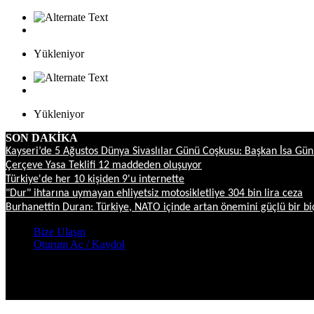
Yükleniyor
Yükleniyor
SON DAKİKA
Kayseri’de 5 Ağustos Dünya Sivaslılar Günü Coşkusu: Başkan İsa G
Çerçeve Yasa Teklifi 12 maddeden oluşuyor
Türkiye'de her 10 kişiden 9'u internette
"Dur" ihtarına uymayan ehliyetsiz motosikletliye 304 bin lira ceza
Burhanettin Duran: Türkiye, NATO içinde artan önemini güçlü bir b
Bize Ulaşın
Oturum Aç / Kaydol