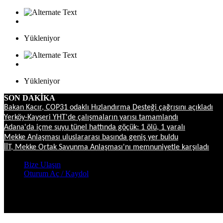
Yükleniyor
Yükleniyor
SON DAKİKA
Bakan Kacır, COP31 odaklı Hızlandırma Desteği çağrısını açıkladı
Yerköy-Kayseri YHT'de çalışmaların yarısı tamamlandı
Adana'da içme suyu tünel hattında göçük: 1 ölü, 1 yaralı
Mekke Anlaşması uluslararası basında geniş yer buldu
İİT, Mekke Ortak Savunma Anlaşması'nı memnuniyetle karşıladı
Bize Ulaşın
Oturum Aç / Kaydol