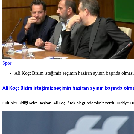
Spor
Ali Koç: Bizim isteğimiz seçimin haziran ayının başında olması
Ali Koç: Bizim isteğimiz seçimin haziran ayının başında olm
Kulüpler Birliği Vakfı Başkanı Ali Koç, “Tek bir gündemimiz vardı. Türkiye 