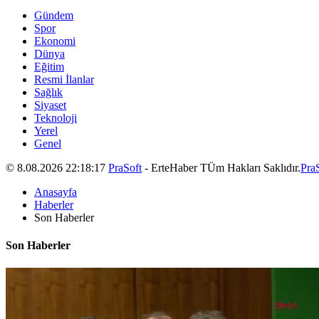
Gündem
Spor
Ekonomi
Dünya
Eğitim
Resmi İlanlar
Sağlık
Siyaset
Teknoloji
Yerel
Genel
© 8.08.2026 22:18:17
PraSoft
- ErteHaber TÜm Hakları Saklıdır.
Pra
Anasayfa
Haberler
Son Haberler
Son Haberler