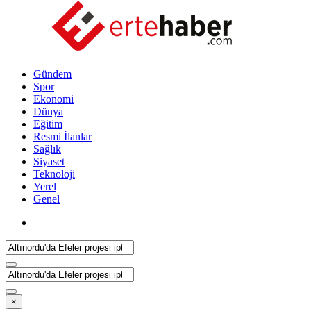
Gündem
Spor
Ekonomi
Dünya
Eğitim
Resmi İlanlar
Sağlık
Siyaset
Teknoloji
Yerel
Genel
×