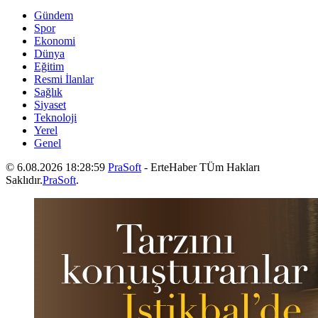
Gündem
Spor
Ekonomi
Dünya
Eğitim
Resmi İlanlar
Sağlık
Siyaset
Teknoloji
Yerel
Genel
© 6.08.2026 18:28:59
PraSoft
- ErteHaber TÜm Hakları
Saklıdır.
PraSoft
.