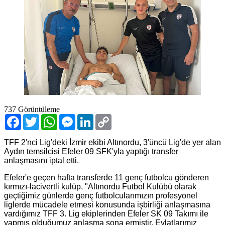
737
Görüntüleme
Facebook
Twitter
WhatsApp
Messenger
LinkedIn
Copy
Link
TFF 2'nci Lig'deki İzmir ekibi Altınordu, 3'üncü Lig'de yer alan
Aydın temsilcisi Efeler 09 SFK'yla yaptığı transfer
anlaşmasını iptal etti.
Efeler'e geçen hafta transferde 11 genç futbolcu gönderen
kırmızı-lacivertli kulüp, "Altınordu Futbol Kulübü olarak
geçtiğimiz günlerde genç futbolcularımızın profesyonel
liglerde mücadele etmesi konusunda işbirliği anlaşmasına
vardığımız TFF 3. Lig ekiplerinden Efeler SK 09 Takımı ile
yapmış olduğumuz anlaşma sona ermiştir. Evlatlarımız