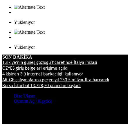
Yükleniyor
Yükleniyor
SON DAKİKA
Türkiye'nin güneş gözlüğü ticaretinde İtalya imzası
ÖZYES giriş belgeleri erişime açıldı
4 kişiden 3'ü internet bankacılığı kullanıyor
AR-GE çalışmalarına geçen yıl 253,5 milyar lira harcandı
Borsa İstanbul 13.728,70 puandan başladı
Bize Ulaşın
Oturum Aç / Kaydol