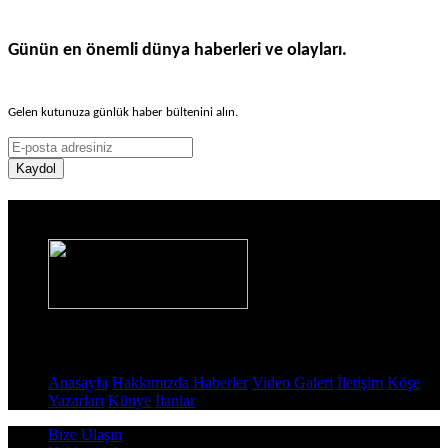
Günün en önemli dünya haberleri ve olayları.
Gelen kutunuza günlük haber bültenini alın.
Kaydol
Haber Sitesi
Sayfalar
Anasayfa
Hakkımızda
Haberler
Video Galeri
İletişim
Köşe
Yazarları
Künye
İlanlar
Bize Ulaşın