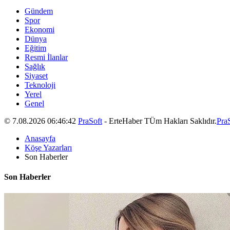
Gündem
Spor
Ekonomi
Dünya
Eğitim
Resmi İlanlar
Sağlık
Siyaset
Teknoloji
Yerel
Genel
© 7.08.2026 06:46:42
PraSoft
- ErteHaber TÜm Hakları Saklıdır.
Pra
Anasayfa
Köşe Yazarları
Son Haberler
Son Haberler