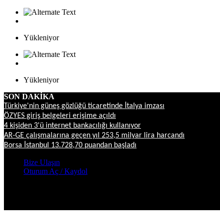
Yükleniyor
Yükleniyor
SON DAKİKA
Türkiye'nin güneş gözlüğü ticaretinde İtalya imzası
ÖZYES giriş belgeleri erişime açıldı
4 kişiden 3'ü internet bankacılığı kullanıyor
AR-GE çalışmalarına geçen yıl 253,5 milyar lira harcandı
Borsa İstanbul 13.728,70 puandan başladı
Bize Ulaşın
Oturum Aç / Kaydol