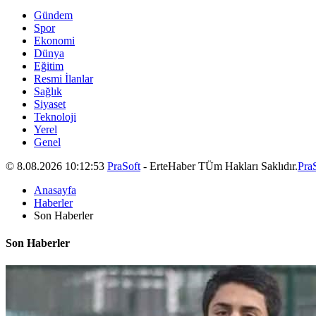
Gündem
Spor
Ekonomi
Dünya
Eğitim
Resmi İlanlar
Sağlık
Siyaset
Teknoloji
Yerel
Genel
© 8.08.2026 10:12:53
PraSoft
- ErteHaber TÜm Hakları Saklıdır.
Pra
Anasayfa
Haberler
Son Haberler
Son Haberler