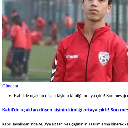
Gündem
Kabil'de uçaktan düşen kişinin kimliği ortaya çıktı! Son mesajı 
Kabil'de uçaktan düşen kişinin kimliği ortaya çıktı! Son mes
Kabil Havalimanı'nda ABD'ye ait tahliye uçağının iniş takımlarına binerek ka