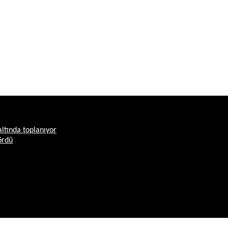
altında toplanıyor
ördü