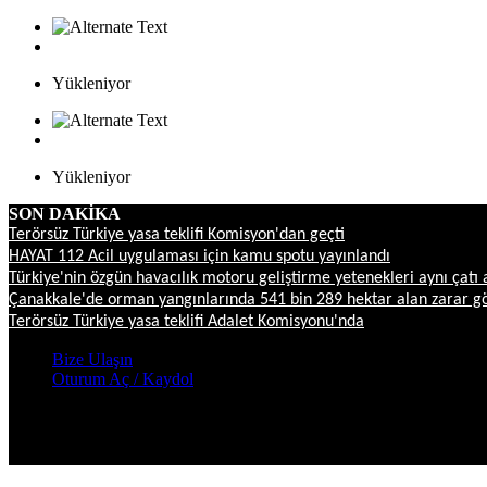
Yükleniyor
Yükleniyor
SON DAKİKA
Terörsüz Türkiye yasa teklifi Komisyon'dan geçti
HAYAT 112 Acil uygulaması için kamu spotu yayınlandı
Türkiye'nin özgün havacılık motoru geliştirme yetenekleri aynı çatı 
Çanakkale'de orman yangınlarında 541 bin 289 hektar alan zarar g
Terörsüz Türkiye yasa teklifi Adalet Komisyonu'nda
Bize Ulaşın
Oturum Aç / Kaydol