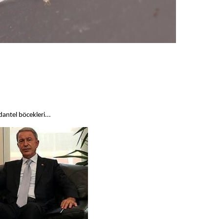
dantel böcekleri...