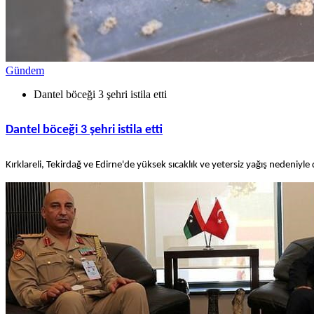
Gündem
Dantel böceği 3 şehri istila etti
Dantel böceği 3 şehri istila etti
Kırklareli, Tekirdağ ve Edirne'de yüksek sıcaklık ve yetersiz yağış nedeniyle 