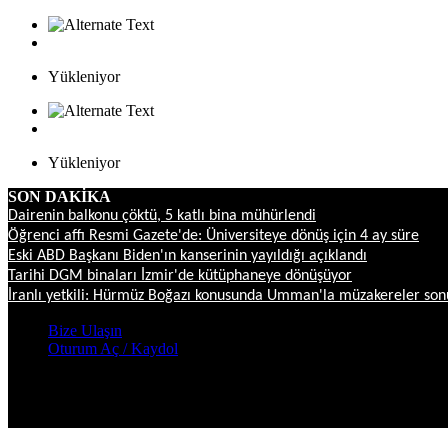
Yükleniyor
Yükleniyor
SON DAKİKA
Dairenin balkonu çöktü, 5 katlı bina mühürlendi
Öğrenci affı Resmi Gazete'de: Üniversiteye dönüş için 4 ay süre
Eski ABD Başkanı Biden'ın kanserinin yayıldığı açıklandı
Tarihi DGM binaları İzmir'de kütüphaneye dönüşüyor
İranlı yetkili: Hürmüz Boğazı konusunda Umman'la müzakereler s
Bize Ulaşın
Oturum Aç / Kaydol