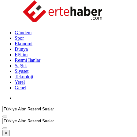
Gündem
Spor
Ekonomi
Dünya
Eğitim
Resmi İlanlar
Sağlık
Siyaset
Teknoloji
Yerel
Genel
×