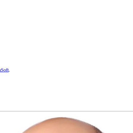
aSoft
.