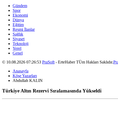
Gündem
Spor
Ekonomi
Dünya
Eğitim
Resmi İlanlar
Sağlık
Siyaset
Teknoloji
Yerel
Genel
© 10.08.2026 07:26:53
PraSoft
- ErteHaber TÜm Hakları Saklıdır.
Pr
Anasayfa
Köşe Yazarları
Abdullah KALIN
Türkiye Altın Rezervi Sıralamasında Yükseldi