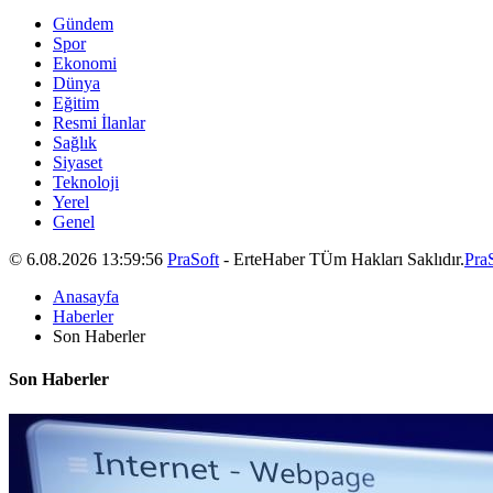
Gündem
Spor
Ekonomi
Dünya
Eğitim
Resmi İlanlar
Sağlık
Siyaset
Teknoloji
Yerel
Genel
© 6.08.2026 13:59:56
PraSoft
- ErteHaber TÜm Hakları Saklıdır.
Pra
Anasayfa
Haberler
Son Haberler
Son Haberler