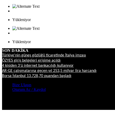
Yükleniyor
Yükleniyor
SON DAKİKA
Türkiye'nin güneş gözlüğü ticaretinde İtalya imzası
ÖZYES giriş belgeleri erişime açıldı
4 kişiden 3'ü internet bankacılığı kullanıyor
AR-GE çalışmalarına geçen yıl 253,5 milyar lira harcandı
Borsa İstanbul 13.728,70 puandan başladı
Bize Ulaşın
Oturum Aç / Kaydol