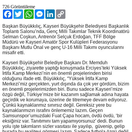
726
Görüntüleme
Facebook
Twitter
WhatsApp
Messenger
LinkedIn
Copy
Link
Başkan Büyükkılıç, Kayseri Büyükşehir Belediyesi Başkanlık
Toplantı Salonu’nda, Genç Milli Takımlar Teknik Koordinatörü
Selman Coşkun, Antrenör Selçuk Erdoğan, TFF Bölge
Müdürü ve Kayseri Amatör Spor Kulüpleri Federasyonu
Başkanı Mutlu Önal ve genç U-16 Milli Takımı oyuncularını
misafir etti.
Kayseri Büyükşehir Belediye Başkanı Dr. Memduh
Büyükkılıç, ziyarette yaptığı konuşmada Erciyes’teki Yüksek
İrtifa Kamp Merkezi’nin en önemli projelerinden birisi
olduğunu ifade etti. Büyükkılıç, “Yüksek İrtifa Kamp
Merkezi’miz gerçekten, yurt dışında da çok yer gördüm, bizim
en önemli projelerimizden biri. Bunu sadece Kayseri’mize
özgü değil, Türkiye’mize bir kazanım sağlamak adına hayata
geçirdik ve korumaya, üzerine de titremeye devam ediyoruz.
Çünkü kaynaklarımız sınırsız değil. Gereksiz yere bu
kaynaklarımızın israfını önlememiz lazım. Geçen
Samsunspor’umuzdaki Fuat Çapa hocam, övdü övdü, ‘bir
eksiğiniz var. Tanıtımını tam yapamıyorsunuz’ dedi. Bunun
yolu işte takımların sizler vasıtası ile yayılıp, güvenip, gelip
burada bu realiteyi görmesi lazım. Sadece futbola özgü değil.