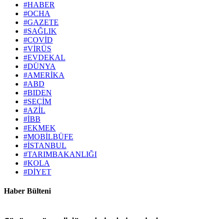
#HABER
#OCHA
#GAZETE
#SAĞLIK
#COVİD
#VİRÜS
#EVDEKAL
#DÜNYA
#AMERİKA
#ABD
#BIDEN
#SEÇİM
#AZİL
#İBB
#EKMEK
#MOBİLBÜFE
#İSTANBUL
#TARIMBAKANLIĞI
#KOLA
#DİYET
Haber Bülteni