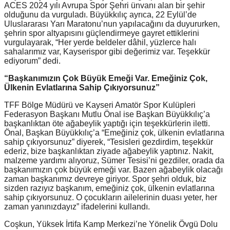
ACES 2024 yılı Avrupa Spor Şehri ünvanı alan bir şehir
olduğunu da vurguladı. Büyükkılıç ayrıca, 22 Eylül’de
Uluslararası Yarı Maratonu’nun yapılacağını da duyururken,
şehrin spor altyapısını güçlendirmeye gayret ettiklerini
vurgulayarak, “Her yerde beldeler dâhil, yüzlerce halı
sahalarımız var, Kayserispor gibi değerimiz var. Teşekkür
ediyorum” dedi.
“Başkanımızın Çok Büyük Emeği Var. Emeğiniz Çok,
Ülkenin Evlatlarına Sahip Çıkıyorsunuz”
TFF Bölge Müdürü ve Kayseri Amatör Spor Kulüpleri
Federasyon Başkanı Mutlu Önal ise Başkan Büyükkılıç’a
başkanlıktan öte ağabeylik yaptığı için teşekkürlerin iletti.
Önal, Başkan Büyükkılıç’a “Emeğiniz çok, ülkenin evlatlarına
sahip çıkıyorsunuz” diyerek, “Tesisleri gezdirdim, teşekkür
ederiz, bize başkanlıktan ziyade ağabeylik yaptınız. Nakit,
malzeme yardımı alıyoruz, Sümer Tesisi’ni gezdiler, orada da
başkanımızın çok büyük emeği var. Bazen ağabeylik olacağı
zaman başkanımız devreye giriyor. Spor şehri olduk, biz
sizden razıyız başkanım, emeğiniz çok, ülkenin evlatlarına
sahip çıkıyorsunuz. O çocukların ailelerinin duası yeter, her
zaman yanınızdayız” ifadelerini kullandı.
Coşkun, Yüksek İrtifa Kamp Merkezi’ne Yönelik Övgü Dolu