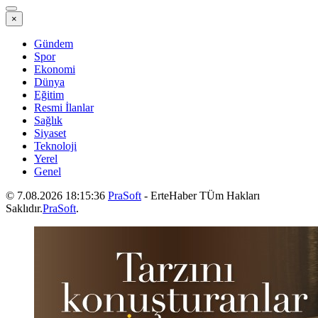
×
Gündem
Spor
Ekonomi
Dünya
Eğitim
Resmi İlanlar
Sağlık
Siyaset
Teknoloji
Yerel
Genel
© 7.08.2026 18:15:36
PraSoft
- ErteHaber TÜm Hakları
Saklıdır.
PraSoft
.