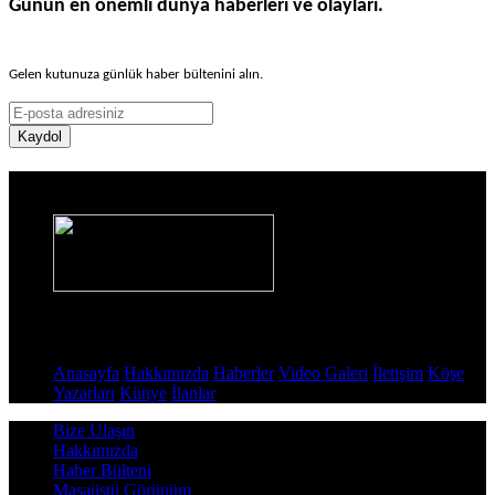
Günün en önemli dünya haberleri ve olayları.
Gelen kutunuza günlük haber bültenini alın.
Kaydol
Haber Sitesi
Sayfalar
Anasayfa
Hakkımızda
Haberler
Video Galeri
İletişim
Köşe
Yazarları
Künye
İlanlar
Bize Ulaşın
Hakkımızda
Haber Bülteni
Masaüstü Görünüm