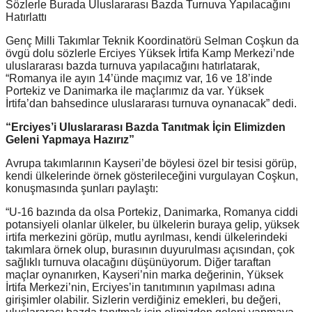
Sözlerle Burada Uluslararası Bazda Turnuva Yapılacağını
Hatırlattı
Genç Milli Takımlar Teknik Koordinatörü Selman Coşkun da
övgü dolu sözlerle Erciyes Yüksek İrtifa Kamp Merkezi’nde
uluslararası bazda turnuva yapılacağını hatırlatarak,
“Romanya ile ayın 14’ünde maçımız var, 16 ve 18’inde
Portekiz ve Danimarka ile maçlarımız da var. Yüksek
İrtifa’dan bahsedince uluslararası turnuva oynanacak” dedi.
“Erciyes’i Uluslararası Bazda Tanıtmak İçin Elimizden
Geleni Yapmaya Hazırız”
Avrupa takımlarının Kayseri’de böylesi özel bir tesisi görüp,
kendi ülkelerinde örnek gösterileceğini vurgulayan Coşkun,
konuşmasında şunları paylaştı:
“U-16 bazında da olsa Portekiz, Danimarka, Romanya ciddi
potansiyeli olanlar ülkeler, bu ülkelerin buraya gelip, yüksek
irtifa merkezini görüp, mutlu ayrılması, kendi ülkelerindeki
takımlara örnek olup, burasının duyurulması açısından, çok
sağlıklı turnuva olacağını düşünüyorum. Diğer taraftan
maçlar oynanırken, Kayseri’nin marka değerinin, Yüksek
İrtifa Merkezi’nin, Erciyes’in tanıtımının yapılması adına
girişimler olabilir. Sizlerin verdiğiniz emekleri, bu değeri,