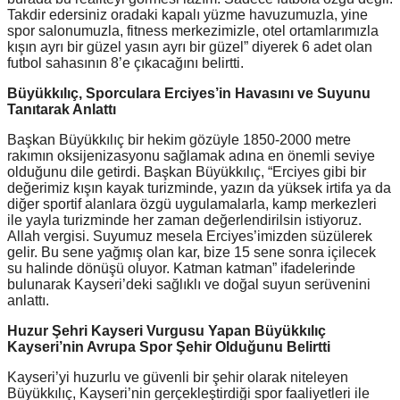
Takdir edersiniz oradaki kapalı yüzme havuzumuzla, yine
spor salonumuzla, fitness merkezimizle, otel ortamlarımızla
kışın ayrı bir güzel yasın ayrı bir güzel” diyerek 6 adet olan
futbol sahasının 8’e çıkacağını belirtti.
Büyükkılıç, Sporculara Erciyes’in Havasını ve Suyunu
Tanıtarak Anlattı
Başkan Büyükkılıç bir hekim gözüyle 1850-2000 metre
rakımın oksijenizasyonu sağlamak adına en önemli seviye
olduğunu dile getirdi. Başkan Büyükkılıç, “Erciyes gibi bir
değerimiz kışın kayak turizminde, yazın da yüksek irtifa ya da
diğer sportif alanlara özgü uygulamalarla, kamp merkezleri
ile yayla turizminde her zaman değerlendirilsin istiyoruz.
Allah vergisi. Suyumuz mesela Erciyes’imizden süzülerek
gelir. Bu sene yağmış olan kar, bize 15 sene sonra içilecek
su halinde dönüşü oluyor. Katman katman” ifadelerinde
bulunarak Kayseri’deki sağlıklı ve doğal suyun serüvenini
anlattı.
Huzur Şehri Kayseri Vurgusu Yapan Büyükkılıç
Kayseri’nin Avrupa Spor Şehir Olduğunu Belirtti
Kayseri’yi huzurlu ve güvenli bir şehir olarak niteleyen
Büyükkılıç, Kayseri’nin gerçekleştirdiği spor faaliyetleri ile