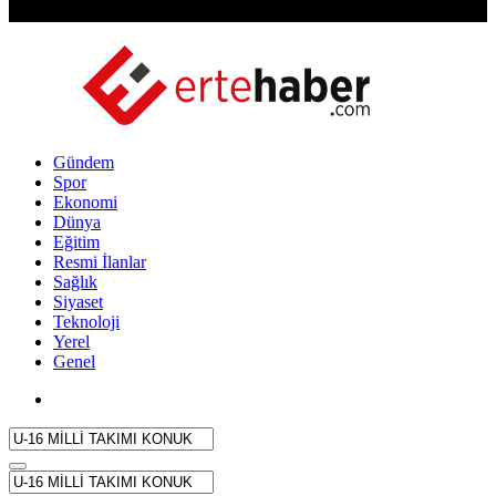
Gündem
Spor
Ekonomi
Dünya
Eğitim
Resmi İlanlar
Sağlık
Siyaset
Teknoloji
Yerel
Genel