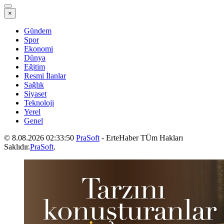
×
Gündem
Spor
Ekonomi
Dünya
Eğitim
Resmi İlanlar
Sağlık
Siyaset
Teknoloji
Yerel
Genel
© 8.08.2026 02:33:50
PraSoft
- ErteHaber TÜm Hakları
Saklıdır.
PraSoft
.