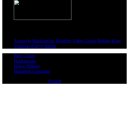
Sayfalar
Anasayfa
Hakkımızda
Haberler
Video Galeri
İletişim
Köşe
Yazarları
Künye
İlanlar
Bize Ulaşın
Hakkımızda
Haber Bülteni
Masaüstü Görünüm
Copyright © 2026
Prasoft