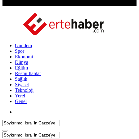
Gündem
Spor
Ekonomi
Dünya
Eğitim
Resmi İlanlar
Sağlık
Siyaset
Teknoloji
Yerel
Genel