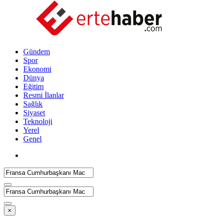
Gündem
Spor
Ekonomi
Dünya
Eğitim
Resmi İlanlar
Sağlık
Siyaset
Teknoloji
Yerel
Genel
×