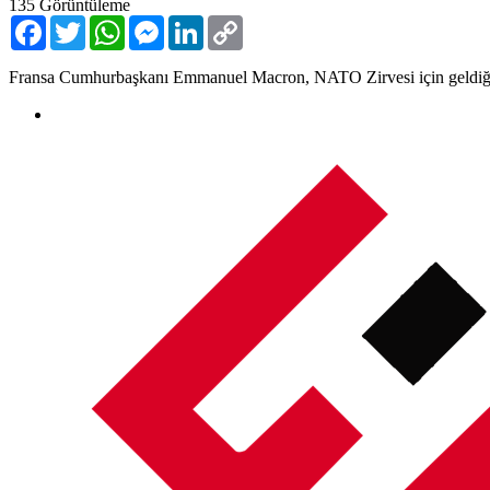
135
Görüntüleme
Facebook
Twitter
WhatsApp
Messenger
LinkedIn
Copy
Link
Fransa Cumhurbaşkanı Emmanuel Macron, NATO Zirvesi için geldiği