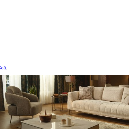
Soft
.