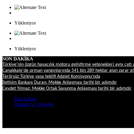
Yükleniyor
Yükleniyor
SON DAKİKA
Türkiye'nin özgün havacılık motoru geliştirme yetenekleri aynı çatı 
Çanakkale'de orman yangınlarında 541 bin 289 hektar alan zarar g
Terörsüz Türkiye yasa teklifi Adalet Komisyonu'nda
İletişim Başkanı Duran: Mekke Anlaşması tarihi bir adımdır
Cevdet Yılmaz: Mekke Ortak Savunma Anlaşması tarihi bir adımdır
Bize Ulaşın
Oturum Aç / Kaydol