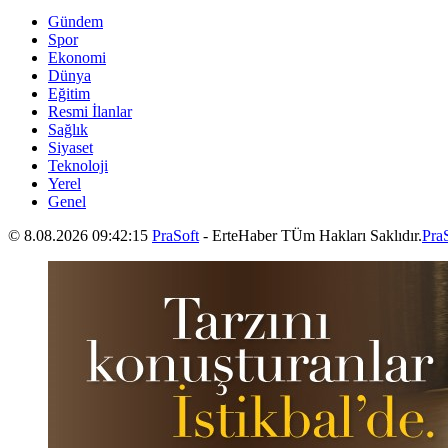
Gündem
Spor
Ekonomi
Dünya
Eğitim
Resmi İlanlar
Sağlık
Siyaset
Teknoloji
Yerel
Genel
© 8.08.2026 09:42:15
PraSoft
- ErteHaber TÜm Hakları Saklıdır.
Pra