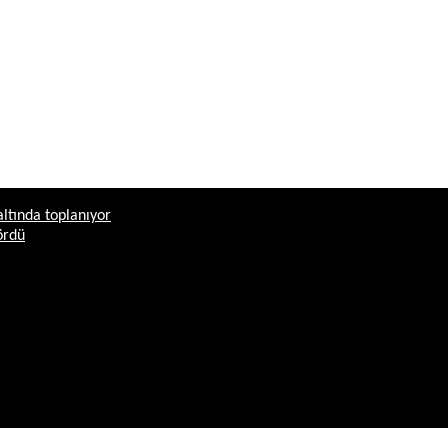
altında toplanıyor
ördü