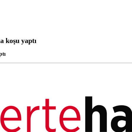
 koşu yaptı
ptı