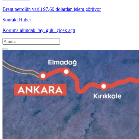
Brent petrolün varili 97,60 dolardan işlem görüyor
Sonraki Haber
Koruma altındaki 'ayı gülü' çiçek açtı