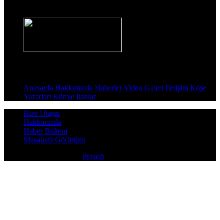
Haber Sitesi
Sayfalar
Anasayfa
Hakkımızda
Haberler
Video Galeri
İletişim
Köşe
Yazarları
Künye
İlanlar
Bize Ulaşın
Hakkımızda
Haber Bülteni
Masaüstü Görünüm
Copyright © 2026
Prasoft