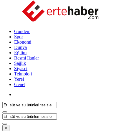
Gündem
Spor
Ekonomi
Dünya
Eğitim
Resmi İlanlar
Sağlık
Siyaset
Teknoloji
Yerel
Genel
×