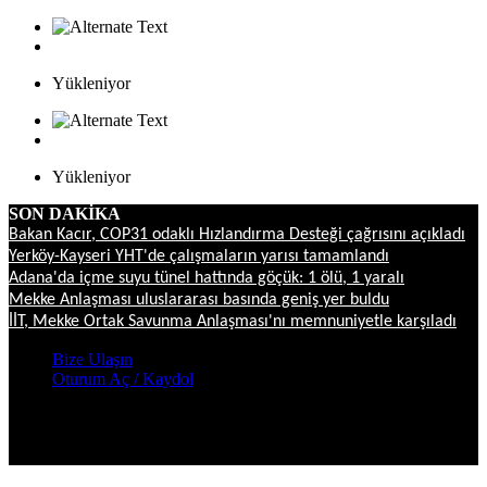
Yükleniyor
Yükleniyor
SON DAKİKA
Bakan Kacır, COP31 odaklı Hızlandırma Desteği çağrısını açıkladı
Yerköy-Kayseri YHT'de çalışmaların yarısı tamamlandı
Adana'da içme suyu tünel hattında göçük: 1 ölü, 1 yaralı
Mekke Anlaşması uluslararası basında geniş yer buldu
İİT, Mekke Ortak Savunma Anlaşması'nı memnuniyetle karşıladı
Bize Ulaşın
Oturum Aç / Kaydol