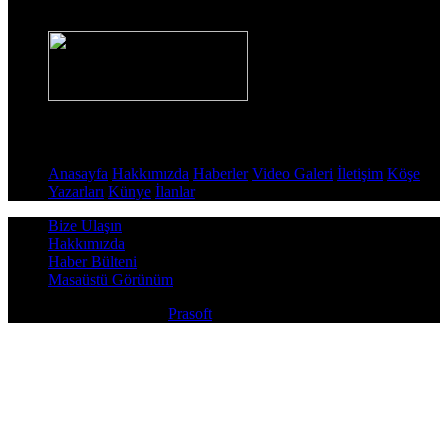
Sayfalar
Anasayfa
Hakkımızda
Haberler
Video Galeri
İletişim
Köşe
Yazarları
Künye
İlanlar
Bize Ulaşın
Hakkımızda
Haber Bülteni
Masaüstü Görünüm
Copyright © 2026
Prasoft