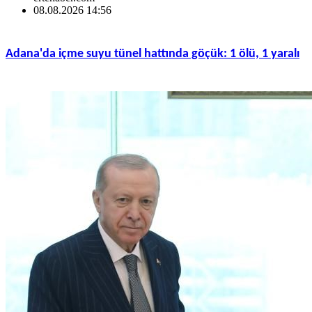
08.08.2026 14:56
Adana'da içme suyu tünel hattında göçük: 1 ölü, 1 yaralı