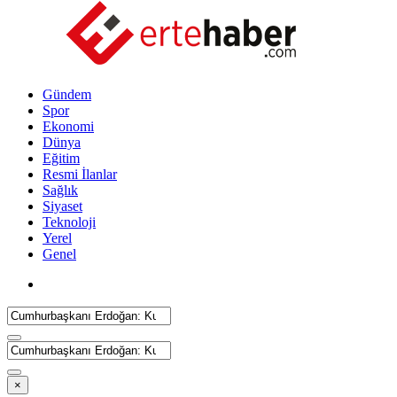
Gündem
Spor
Ekonomi
Dünya
Eğitim
Resmi İlanlar
Sağlık
Siyaset
Teknoloji
Yerel
Genel
×