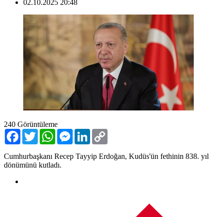
02.10.2025 20:48
240
Görüntüleme
Facebook
Twitter
WhatsApp
Messenger
LinkedIn
Copy
Link
Cumhurbaşkanı Recep Tayyip Erdoğan, Kudüs'ün fethinin 838. yıl
dönümünü kutladı.