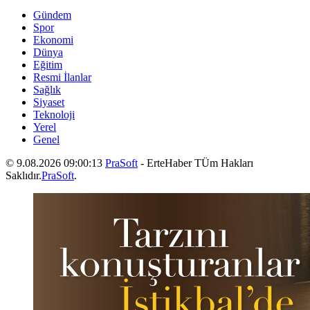
Gündem
Spor
Ekonomi
Dünya
Eğitim
Resmi İlanlar
Sağlık
Siyaset
Teknoloji
Yerel
Genel
© 9.08.2026 09:00:13
PraSoft
- ErteHaber TÜm Hakları
Saklıdır.
PraSoft
.