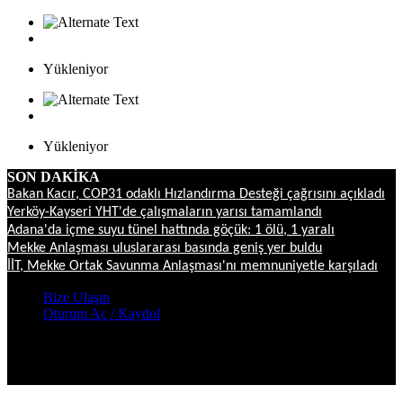
Yükleniyor
Yükleniyor
SON DAKİKA
Bakan Kacır, COP31 odaklı Hızlandırma Desteği çağrısını açıkladı
Yerköy-Kayseri YHT'de çalışmaların yarısı tamamlandı
Adana'da içme suyu tünel hattında göçük: 1 ölü, 1 yaralı
Mekke Anlaşması uluslararası basında geniş yer buldu
İİT, Mekke Ortak Savunma Anlaşması'nı memnuniyetle karşıladı
Bize Ulaşın
Oturum Aç / Kaydol