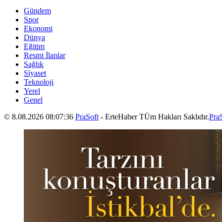
Gündem
Spor
Ekonomi
Dünya
Eğitim
Resmi İlanlar
Sağlık
Siyaset
Teknoloji
Yerel
Genel
© 8.08.2026 08:07:36
PraSoft
- ErteHaber TÜm Hakları Saklıdır.
Pra