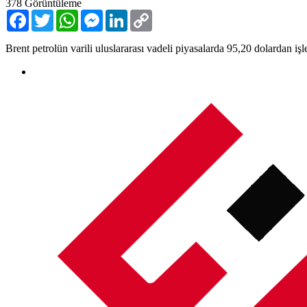
378
Görüntüleme
Facebook
Twitter
WhatsApp
Messenger
LinkedIn
Copy
Link
Brent petrolün varili uluslararası vadeli piyasalarda 95,20 dolardan iş