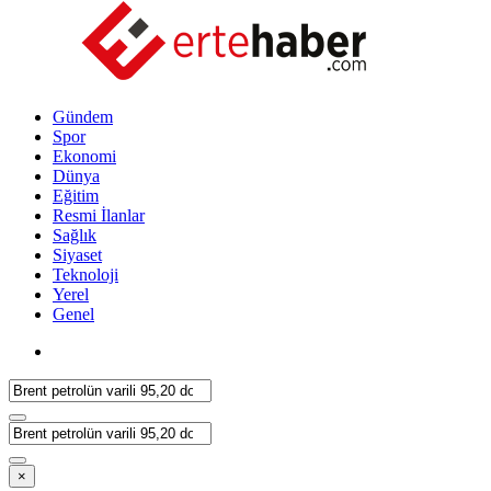
Gündem
Spor
Ekonomi
Dünya
Eğitim
Resmi İlanlar
Sağlık
Siyaset
Teknoloji
Yerel
Genel
×