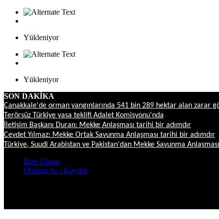
Yükleniyor
Yükleniyor
SON DAKİKA
Çanakkale'de orman yangınlarında 541 bin 289 hektar alan zarar g
Terörsüz Türkiye yasa teklifi Adalet Komisyonu'nda
İletişim Başkanı Duran: Mekke Anlaşması tarihi bir adımdır
Cevdet Yılmaz: Mekke Ortak Savunma Anlaşması tarihi bir adımdır
Türkiye, Suudi Arabistan ve Pakistan'dan Mekke Savunma Anlaşmas
Bize Ulaşın
Oturum Aç / Kaydol