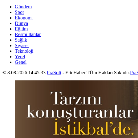
Gündem
Spor
Ekonomi
Dünya
Eğitim
Resmi İlanlar
Sağlık
Siyaset
Teknoloji
Yerel
Genel
© 8.08.2026 14:45:33
PraSoft
- ErteHaber TÜm Hakları Saklıdır.
Pra