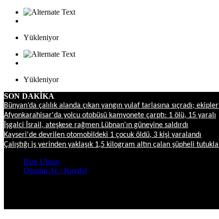
Yükleniyor
Yükleniyor
SON DAKİKA
Bünyan’da çalılık alanda çıkan yangın yulaf tarlasına sıçradı; ekipl
Afyonkarahisar'da yolcu otobüsü kamyonete çarptı: 1 ölü, 15 yaralı
İşgalci İsrail, ateşkese rağmen Lübnan'ın güneyine saldırdı
Kayseri'de devrilen otomobildeki 1 çocuk öldü, 3 kişi yaralandı
Çalıştığı iş yerinden yaklaşık 1,5 kilogram altın çalan şüpheli tutukl
Bize Ulaşın
Oturum Aç / Kaydol