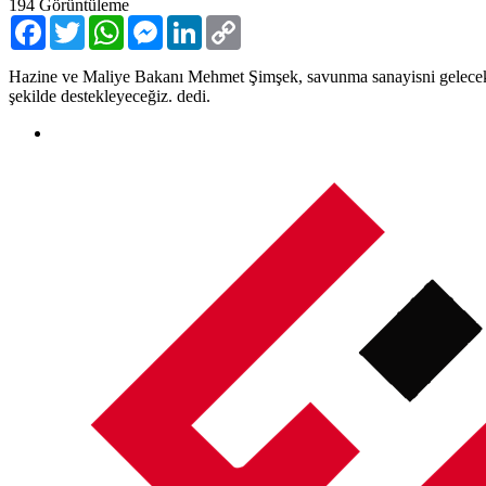
194
Görüntüleme
Facebook
Twitter
WhatsApp
Messenger
LinkedIn
Copy
Link
Hazine ve Maliye Bakanı Mehmet Şimşek, savunma sanayisni gelecekte 
şekilde destekleyeceğiz. dedi.