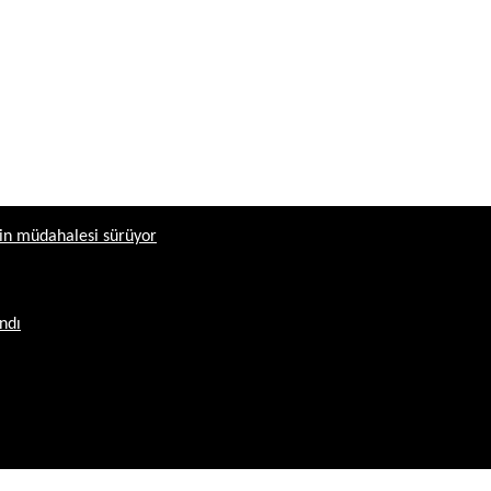
erin müdahalesi sürüyor
andı