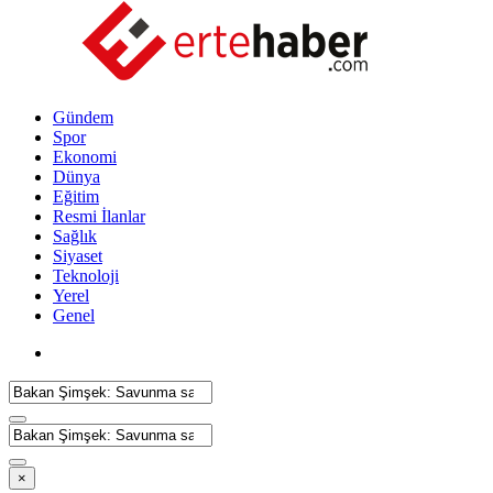
Gündem
Spor
Ekonomi
Dünya
Eğitim
Resmi İlanlar
Sağlık
Siyaset
Teknoloji
Yerel
Genel
×