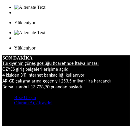
Yükleniyor
Yükleniyor
SON DAKİKA
Türkiye'nin güneş gözlüğü ticaretinde İtalya imzası
ÖZYES giriş belgeleri erişime açıldı
4 kişiden 3'ü internet bankacılığı kullanıyor
AR-GE çalışmalarına geçen yıl 253,5 milyar lira harcandı
Borsa İstanbul 13.728,70 puandan başladı
Bize Ulaşın
Oturum Aç / Kaydol