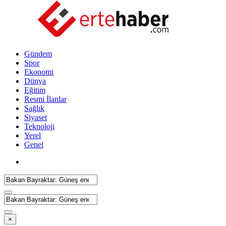
Gündem
Spor
Ekonomi
Dünya
Eğitim
Resmi İlanlar
Sağlık
Siyaset
Teknoloji
Yerel
Genel
×