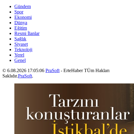
Gündem
Spor
Ekonomi
Dünya
Eğitim
Resmi İlanlar
Sağlık
Siyaset
Teknoloji
Yerel
Genel
© 6.08.2026 17:05:06
PraSoft
- ErteHaber TÜm Hakları
Saklıdır.
PraSoft
.