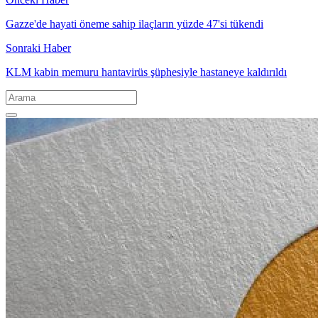
Gazze'de hayati öneme sahip ilaçların yüzde 47'si tükendi
Sonraki Haber
KLM kabin memuru hantavirüs şüphesiyle hastaneye kaldırıldı