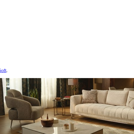
Soft
.