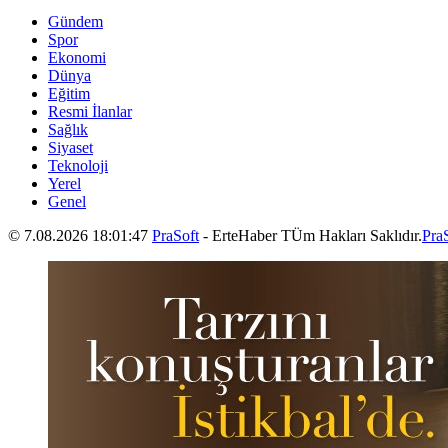
Gündem
Spor
Ekonomi
Dünya
Eğitim
Resmi İlanlar
Sağlık
Siyaset
Teknoloji
Yerel
Genel
© 7.08.2026 18:01:47
PraSoft
- ErteHaber TÜm Hakları Saklıdır.
Pra