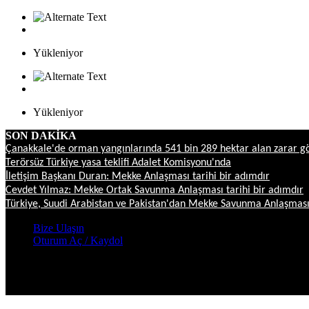
Yükleniyor
Yükleniyor
SON DAKİKA
Çanakkale'de orman yangınlarında 541 bin 289 hektar alan zarar g
Terörsüz Türkiye yasa teklifi Adalet Komisyonu'nda
İletişim Başkanı Duran: Mekke Anlaşması tarihi bir adımdır
Cevdet Yılmaz: Mekke Ortak Savunma Anlaşması tarihi bir adımdır
Türkiye, Suudi Arabistan ve Pakistan'dan Mekke Savunma Anlaşmas
Bize Ulaşın
Oturum Aç / Kaydol