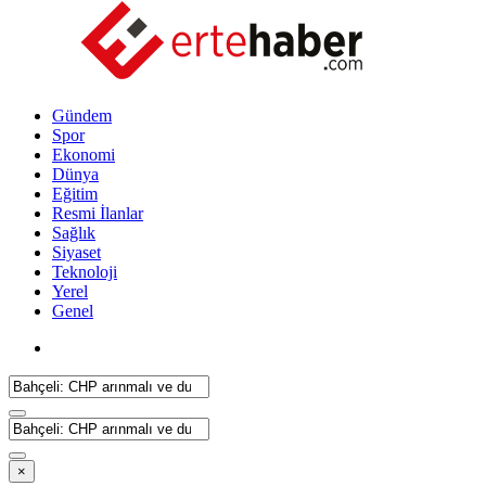
Gündem
Spor
Ekonomi
Dünya
Eğitim
Resmi İlanlar
Sağlık
Siyaset
Teknoloji
Yerel
Genel
×