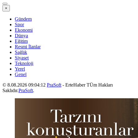
×
Gündem
Spor
Ekonomi
Dünya
Eğitim
Resmi İlanlar
Sağlık
Siyaset
Teknoloji
Yerel
Genel
© 8.08.2026 09:04:12
PraSoft
- ErteHaber TÜm Hakları
Saklıdır.
PraSoft
.