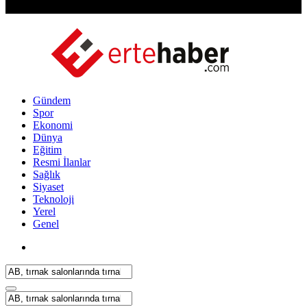
Gündem
Spor
Ekonomi
Dünya
Eğitim
Resmi İlanlar
Sağlık
Siyaset
Teknoloji
Yerel
Genel