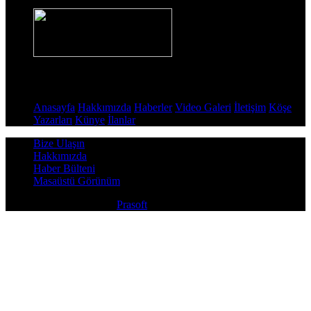
Sayfalar
Anasayfa
Hakkımızda
Haberler
Video Galeri
İletişim
Köşe
Yazarları
Künye
İlanlar
Bize Ulaşın
Hakkımızda
Haber Bülteni
Masaüstü Görünüm
Copyright © 2026
Prasoft