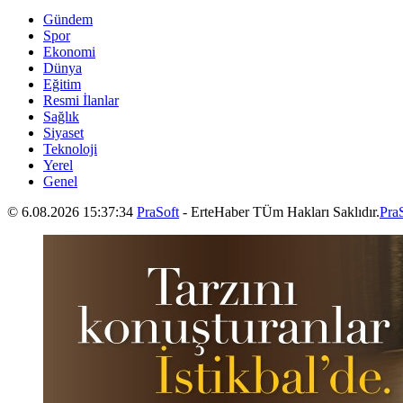
Gündem
Spor
Ekonomi
Dünya
Eğitim
Resmi İlanlar
Sağlık
Siyaset
Teknoloji
Yerel
Genel
© 6.08.2026 15:37:34
PraSoft
- ErteHaber TÜm Hakları Saklıdır.
Pra