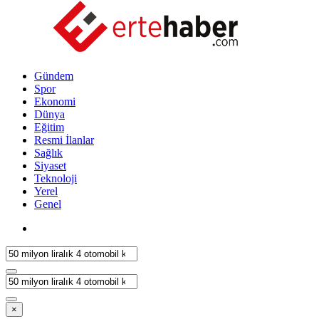
Gündem
Spor
Ekonomi
Dünya
Eğitim
Resmi İlanlar
Sağlık
Siyaset
Teknoloji
Yerel
Genel
×