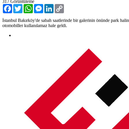
317
Görüntüleme
Facebook
Twitter
WhatsApp
Messenger
LinkedIn
Copy
Link
İstanbul Bakırköy'de sabah saatlerinde bir galerinin önünde park hali
otomobiller kullanılamaz hale geldi.