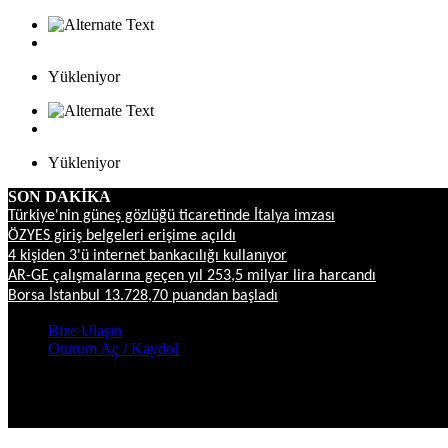
Yükleniyor
Yükleniyor
SON DAKİKA
Türkiye'nin güneş gözlüğü ticaretinde İtalya imzası
ÖZYES giriş belgeleri erişime açıldı
4 kişiden 3'ü internet bankacılığı kullanıyor
AR-GE çalışmalarına geçen yıl 253,5 milyar lira harcandı
Borsa İstanbul 13.728,70 puandan başladı
Bize Ulaşın
Oturum Aç / Kaydol