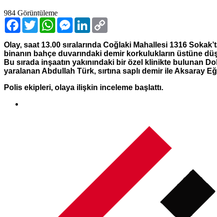
984
Görüntüleme
Facebook
Twitter
WhatsApp
Messenger
LinkedIn
Copy
Link
Olay, saat 13.00 sıralarında Coğlaki Mahallesi 1316 Sokak’
binanın bahçe duvarındaki demir korkulukların üstüne düştü.
Bu sırada inşaatın yakınındaki bir özel klinikte bulunan Dokt
yaralanan Abdullah Türk, sırtına saplı demir ile Aksaray Eğ
Polis ekipleri, olaya ilişkin inceleme başlattı.