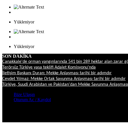
Yükleniyor
Yükleniyor
SON DAKİKA
Çanakkale'de orman yangınlarında 541 bin 289 hektar alan zarar g
Terörsüz Türkiye yasa teklifi Adalet Komisyonu'nda
İletişim Başkanı Duran: Mekke Anlaşması tarihi bir adımdır
Cevdet Yılmaz: Mekke Ortak Savunma Anlaşması tarihi bir adımdır
Türkiye, Suudi Arabistan ve Pakistan'dan Mekke Savunma Anlaşmas
Bize Ulaşın
Oturum Aç / Kaydol