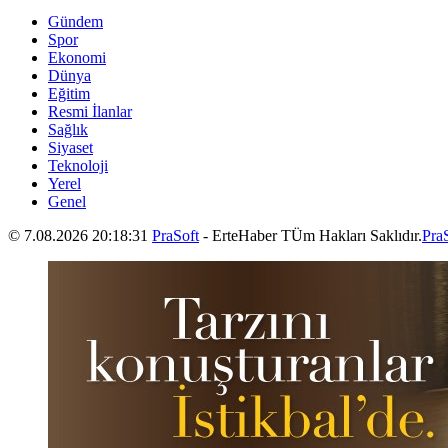
Gündem
Spor
Ekonomi
Dünya
Eğitim
Resmi İlanlar
Sağlık
Siyaset
Teknoloji
Yerel
Genel
© 7.08.2026 20:18:31
PraSoft
- ErteHaber TÜm Hakları Saklıdır.
Pra