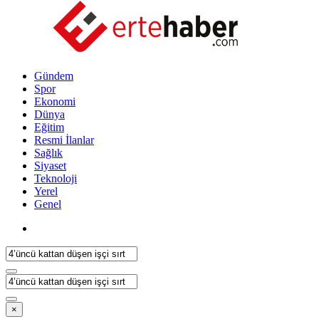
Gündem
Spor
Ekonomi
Dünya
Eğitim
Resmi İlanlar
Sağlık
Siyaset
Teknoloji
Yerel
Genel
×