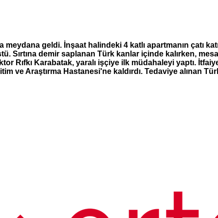
ta meydana geldi. İnşaat halindeki 4 katlı apartmanın çatı k
 Sırtına demir saplanan Türk kanlar içinde kalırken, mesai a
or Rıfkı Karabatak, yaralı işçiye ilk müdahaleyi yaptı. İtfaiy
itim ve Araştırma Hastanesi'ne kaldırdı. Tedaviye alınan Tür