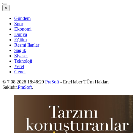
×
Gündem
Spor
Ekonomi
Dünya
Eğitim
Resmi İlanlar
Sağlık
Siyaset
Teknoloji
Yerel
Genel
© 7.08.2026 18:46:29
PraSoft
- ErteHaber TÜm Hakları
Saklıdır.
PraSoft
.