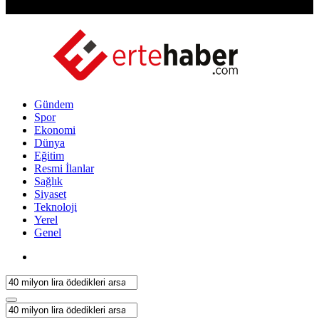
Gündem
Spor
Ekonomi
Dünya
Eğitim
Resmi İlanlar
Sağlık
Siyaset
Teknoloji
Yerel
Genel