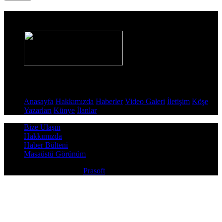
Haber Sitesi
Sayfalar
Anasayfa
Hakkımızda
Haberler
Video Galeri
İletişim
Köşe
Yazarları
Künye
İlanlar
Bize Ulaşın
Hakkımızda
Haber Bülteni
Masaüstü Görünüm
Copyright © 2026
Prasoft