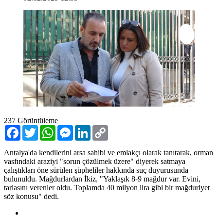
237
Görüntüleme
Facebook
Twitter
WhatsApp
Messenger
LinkedIn
Copy
Link
Antalya'da kendilerini arsa sahibi ve emlakçı olarak tanıtarak, orman
vasfındaki araziyi "sorun çözülmek üzere" diyerek satmaya
çalıştıkları öne sürülen şüpheliler hakkında suç duyurusunda
bulunuldu. Mağdurlardan İkiz, "Yaklaşık 8-9 mağdur var. Evini,
tarlasını verenler oldu. Toplamda 40 milyon lira gibi bir mağduriyet
söz konusu" dedi.