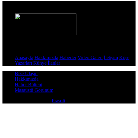
Haber Sitesi
Sayfalar
Anasayfa
Hakkımızda
Haberler
Video Galeri
İletişim
Köşe
Yazarları
Künye
İlanlar
Bize Ulaşın
Hakkımızda
Haber Bülteni
Masaüstü Görünüm
Copyright © 2026
Prasoft