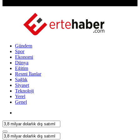
Gündem
Spor
Ekonomi
Dünya
Eğitim
Resmi İlanlar
Sağlık
Siyaset
Teknoloji
Yerel
Genel