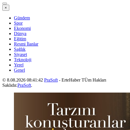
×
Gündem
Spor
Ekonomi
Dünya
Eğitim
Resmi İlanlar
Sağlık
Siyaset
Teknoloji
Yerel
Genel
© 8.08.2026 08:41:42
PraSoft
- ErteHaber TÜm Hakları
Saklıdır.
PraSoft
.